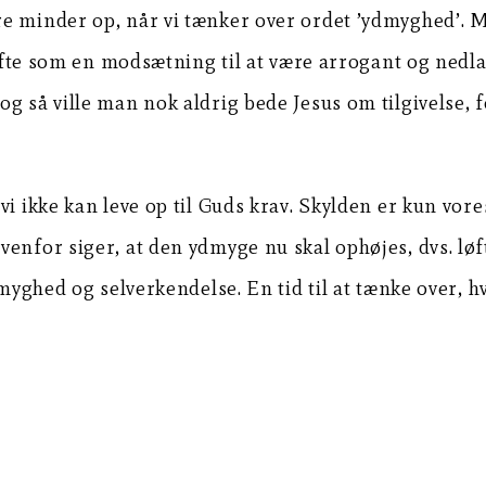
re minder op, når vi tænker over ordet ’ydmyghed’.
et ofte som en modsætning til at være arrogant og ne
 så ville man nok aldrig bede Jesus om tilgivelse, f
i ikke kan leve op til Guds krav. Skylden er kun vore
nfor siger, at den ydmyge nu skal ophøjes, dvs. løfte
myghed og selverkendelse. En tid til at tænke over, hv