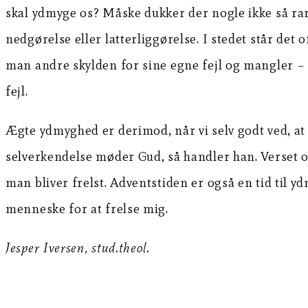
skal ydmyge os? Måske dukker der nogle ikke så ra
nedgørelse eller latterliggørelse. I stedet står d
man andre skylden for sine egne fejl og mangler – og
fejl.
Ægte ydmyghed er derimod, når vi selv godt ved, at v
selverkendelse møder Gud, så handler han. Verset ove
man bliver frelst. Adventstiden er også en tid til yd
menneske for at frelse mig.
Jesper Iversen, stud.theol.