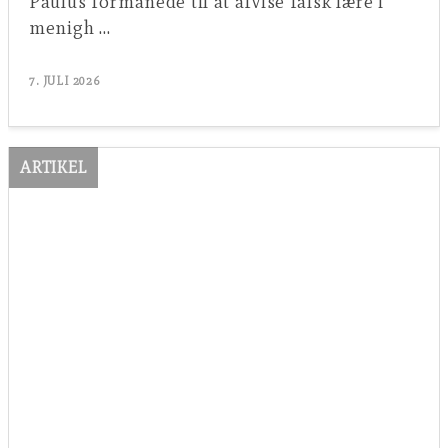
Paulus formanede til at afvise falsk lære i
menigh …
7. JULI 2026
ARTIKEL