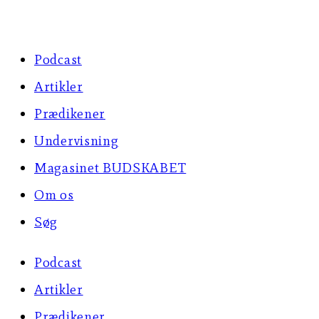
Skip
to
Podcast
content
Artikler
Prædikener
Undervisning
Magasinet BUDSKABET
Om os
Søg
Podcast
Artikler
Prædikener