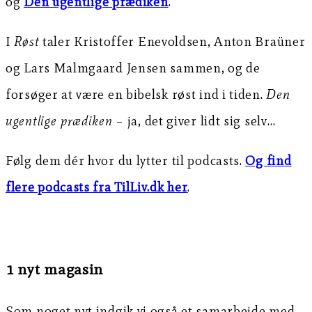
og
Den ugentlige prædiken
.
I
Røst
taler Kristoffer Enevoldsen, Anton Braüner
og Lars Malmgaard Jensen sammen, og de
forsøger at være en bibelsk røst ind i tiden.
Den
ugentlige prædiken
– ja, det giver lidt sig selv…
Følg dem dér hvor du lytter til podcasts.
Og find
flere podcasts fra TilLiv.dk her
.
1 nyt magasin
Som noget nyt indgik vi også et samarbejde med