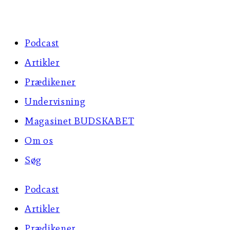
Skip
to
Podcast
content
Artikler
Prædikener
Undervisning
Magasinet BUDSKABET
Om os
Søg
Podcast
Artikler
Prædikener