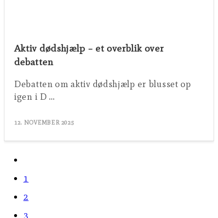
Aktiv dødshjælp – et overblik over
debatten
Debatten om aktiv dødshjælp er blusset op
igen i D …
12. NOVEMBER 2025
Go
to
1
the
2
previous
3