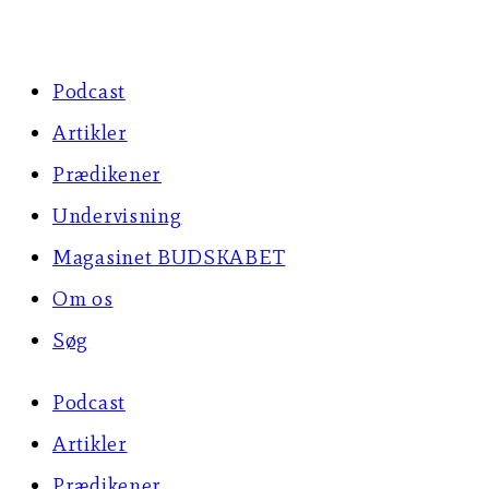
Skip
to
Podcast
content
Artikler
Prædikener
Undervisning
Magasinet BUDSKABET
Om os
Søg
Podcast
Artikler
Prædikener