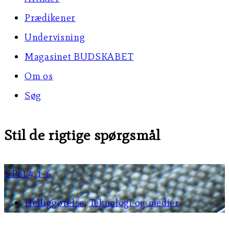
Prædikener
Undervisning
Magasinet BUDSKABET
Om os
Søg
Stil de rigtige spørgsmål
1 Pet 4,1-6
Helliggørelse
,
Teknologi og medier