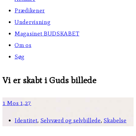
Prædikener
Undervisning
Magasinet BUDSKABET
Om os
Søg
Vi er skabt i Guds billede
1 Mos 1,27
Identitet
,
Selvværd og selvbillede
,
Skabelse