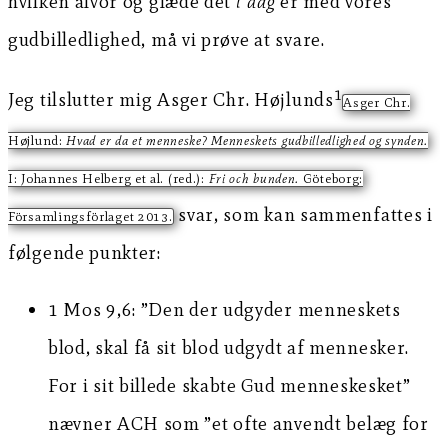
hvilken alvor og glæde det
i dag
er med vores
gudbilledlighed, må vi prøve at svare.
1
Jeg tilslutter mig Asger Chr. Højlunds
Asger Chr.
Højlund:
Hvad er da et menneske? Menneskets gudbilledlighed og synden.
I: Johannes Helberg et al. (red.):
Fri och bunden.
Göteborg:
svar, som kan sammenfattes i
Församlingsförlaget 2013.
følgende punkter:
1 Mos 9,6: ”Den der udgyder menneskets
blod, skal få sit blod udgydt af mennesker.
For i sit billede skabte Gud menneskesket”
nævner ACH som ”et ofte anvendt belæg for