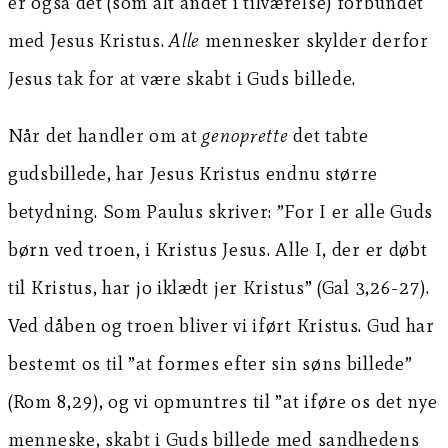
er også dét (som alt andet i tilværelse) forbundet
med Jesus Kristus.
Alle
mennesker skylder derfor
Jesus tak for at være skabt i Guds billede.
Når det handler om at
genoprette
det tabte
gudsbillede, har Jesus Kristus endnu større
betydning. Som Paulus skriver: ”For I er alle Guds
børn ved troen, i Kristus Jesus. Alle I, der er døbt
til Kristus, har jo iklædt jer Kristus” (Gal 3,26-27).
Ved dåben og troen bliver vi iført Kristus. Gud har
bestemt os til ”at formes efter sin søns billede”
(Rom 8,29), og vi opmuntres til ”at iføre os det nye
menneske, skabt i Guds billede med sandhedens