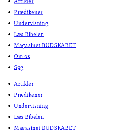
Artikler
page
Prædikener
Undervisning
Læs Bibelen
Magasinet BUDSKABET
Om os
Søg
Artikler
Prædikener
Undervisning
Læs Bibelen
Magasinet BUDSKABET