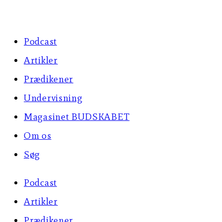
Skip
to
Podcast
content
Artikler
Prædikener
Undervisning
Magasinet BUDSKABET
Om os
Søg
Podcast
Artikler
Prædikener