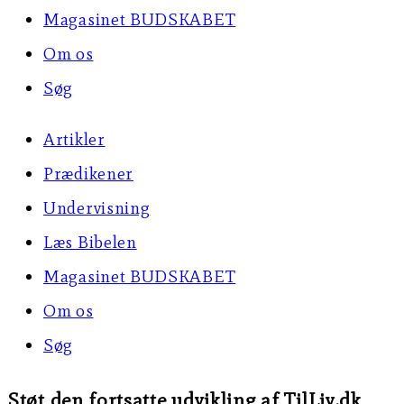
Magasinet BUDSKABET
Om os
Søg
Artikler
Prædikener
Undervisning
Læs Bibelen
Magasinet BUDSKABET
Om os
Søg
Støt den fortsatte udvikling af TilLiv.dk