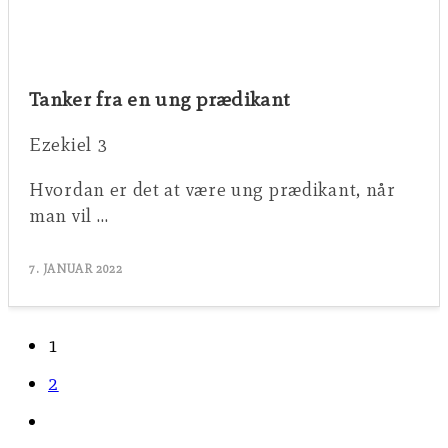
Tanker fra en ung prædikant
Ezekiel 3
Hvordan er det at være ung prædikant, når
man vil …
7. JANUAR 2022
1
2
Go