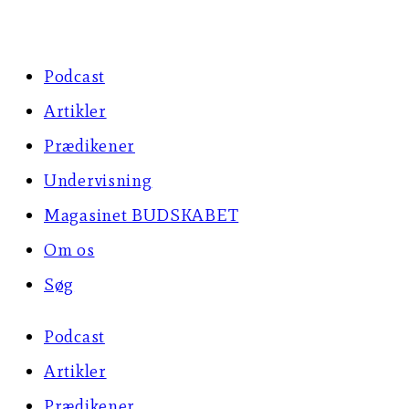
Skip
to
Podcast
content
Artikler
Prædikener
Undervisning
Magasinet BUDSKABET
Om os
Søg
Podcast
Artikler
Prædikener