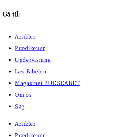
to
Gå til:
the
next
Artikler
page
Prædikener
Undervisning
Læs Bibelen
Magasinet BUDSKABET
Om os
Søg
Artikler
Prædikener