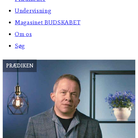
Undervisning
Magasinet BUDSKABET
Om os
Søg
PRÆDIKEN