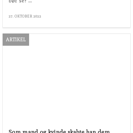
bør se? …
27. OKTOBER 2022
ARTIKEL
Som mand og kvinde skabte han dem