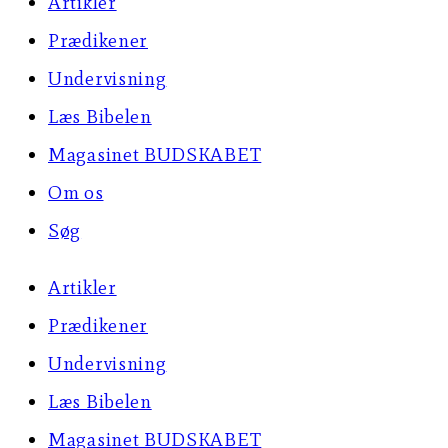
Artikler
page
Prædikener
Undervisning
Læs Bibelen
Magasinet BUDSKABET
Om os
Søg
Artikler
Prædikener
Undervisning
Læs Bibelen
Magasinet BUDSKABET