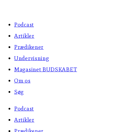
Skip
to
Podcast
content
Artikler
Prædikener
Undervisning
Magasinet BUDSKABET
Om os
Søg
Podcast
Artikler
Prædikener