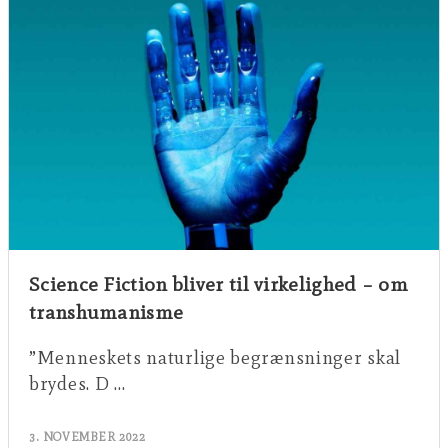
Science Fiction bliver til virkelighed – om
transhumanisme
”Menneskets naturlige begrænsninger skal
brydes. D …
3. NOVEMBER 2022