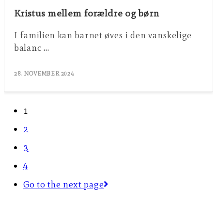
Kristus mellem forældre og børn
I familien kan barnet øves i den vanskelige
balanc …
28. NOVEMBER 2024
1
2
3
4
Go to the next page