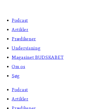
Skip
to
Podcast
content
Artikler
Prædikener
Undervisning
Magasinet BUDSKABET
Om os
Søg
Podcast
Artikler
Prædikener