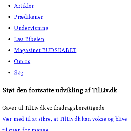
Artikler
Prædikener
Undervisning
Læs Bibelen
Magasinet BUDSKABET
Om os
Søg
Støt den fortsatte udvikling af TilLiv.dk
Gaver til TilLiv.dk er fradragsberettigede
Vær med til at sikre, at TilLiv.dk kan vokse og blive
til gavn for mange.