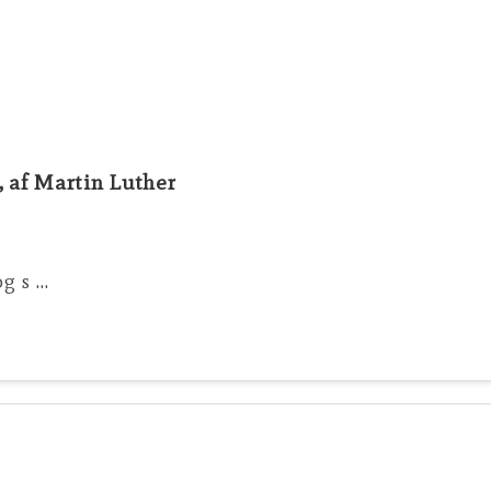
 af Martin Luther
g s …