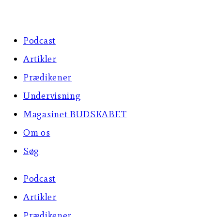
Skip
to
Podcast
content
Artikler
Prædikener
Undervisning
Magasinet BUDSKABET
Om os
Søg
Podcast
Artikler
Prædikener