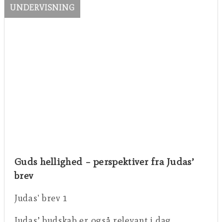
UNDERVISNING
Guds hellighed – perspektiver fra Judas’
brev
Judas' brev 1
Judas’ budskab er også relevant i dag.