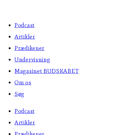
Skip
to
Podcast
content
Artikler
Prædikener
Undervisning
Magasinet BUDSKABET
Om os
Søg
Podcast
Artikler
Prædikener