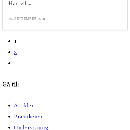
Han vil …
30. SEPTEMBER 2020
1
2
Go
to
Gå til:
the
next
Artikler
page
Prædikener
Undervisning