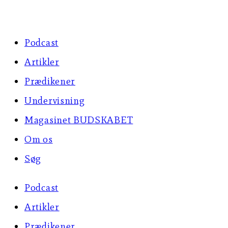
Skip
to
Podcast
content
Artikler
Prædikener
Undervisning
Magasinet BUDSKABET
Om os
Søg
Podcast
Artikler
Prædikener