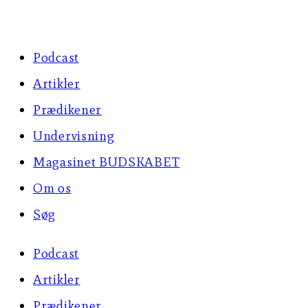
Skip
to
Podcast
content
Artikler
Prædikener
Undervisning
Magasinet BUDSKABET
Om os
Søg
Podcast
Artikler
Prædikener