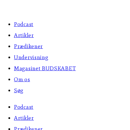
Skip
to
Podcast
content
Artikler
Prædikener
Undervisning
Magasinet BUDSKABET
Om os
Søg
Podcast
Artikler
Prædikener