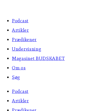
Skip
to
Podcast
content
Artikler
Prædikener
Undervisning
Magasinet BUDSKABET
Om os
Søg
Podcast
Artikler
Prædikener