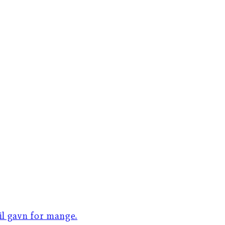
til gavn for mange.