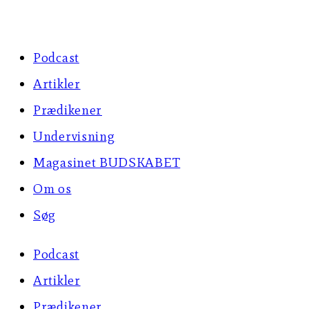
Skip
to
Podcast
content
Artikler
Prædikener
Undervisning
Magasinet BUDSKABET
Om os
Søg
Podcast
Artikler
Prædikener