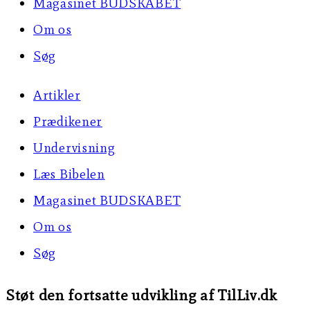
Magasinet BUDSKABET
Om os
Søg
Artikler
Prædikener
Undervisning
Læs Bibelen
Magasinet BUDSKABET
Om os
Søg
Støt den fortsatte udvikling af TilLiv.dk