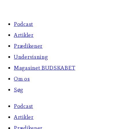
Skip
to
Podcast
content
Artikler
Prædikener
Undervisning
Magasinet BUDSKABET
Om os
Søg
Podcast
Artikler
Prædikener