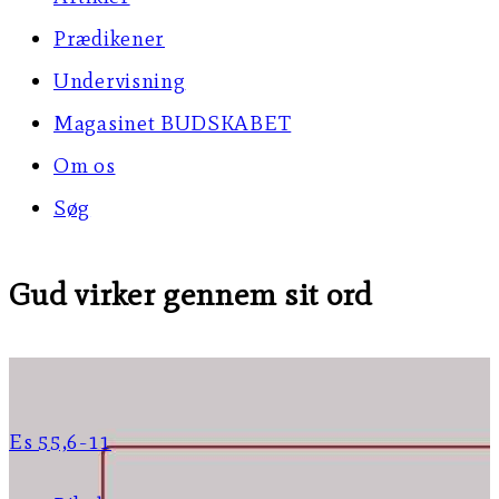
Prædikener
Undervisning
Magasinet BUDSKABET
Om os
Søg
Gud virker gennem sit ord
Es 55,6-11