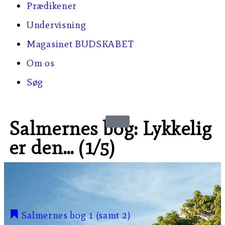
Prædikener
Undervisning
Magasinet BUDSKABET
Om os
Søg
Salmernes bog: Lykkelig
er den… (1/5)
Salmernes bog 1 (samt 2)