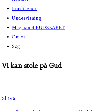
Prædikener
Undervisning
Magasinet BUDSKABET
Om os
Søg
Vi kan stole på Gud
Sl 146