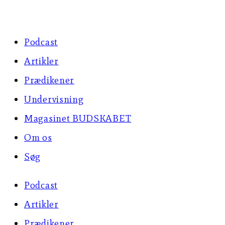
Skip
to
Podcast
content
Artikler
Prædikener
Undervisning
Magasinet BUDSKABET
Om os
Søg
Podcast
Artikler
Prædikener