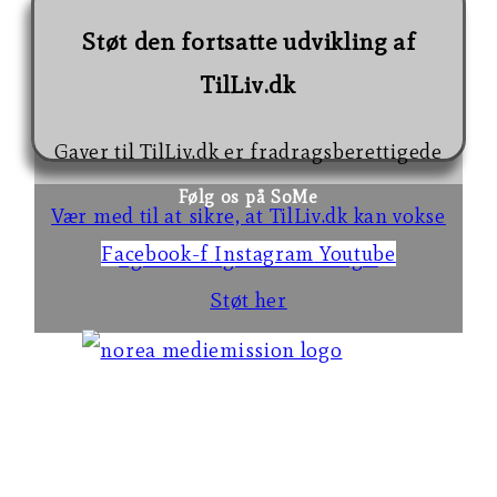
Støt den fortsatte udvikling af
TilLiv.dk
Gaver til TilLiv.dk er fradragsberettigede
Følg os på SoMe
Vær med til at sikre, at TilLiv.dk kan vokse
Facebook-f
Instagram
Youtube
og blive til gavn for mange.
Støt her
TilLiv.dk er en del af
Norea Mediemission