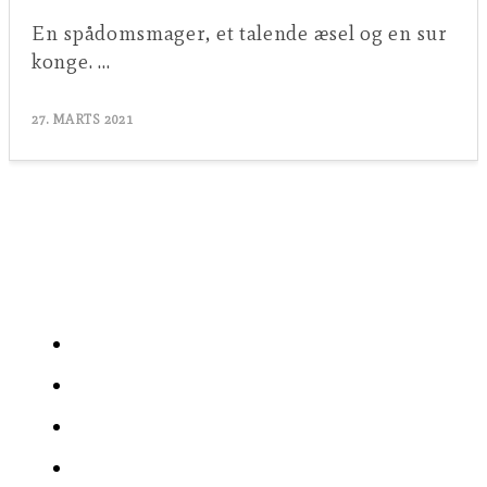
En spådomsmager, et talende æsel og en sur
konge. …
27. MARTS 2021
Gå til:
Artikler
Prædikener
Undervisning
Læs Bibelen