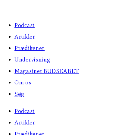
Skip
to
Podcast
content
Artikler
Prædikener
Undervisning
Magasinet BUDSKABET
Om os
Søg
Podcast
Artikler
Prædikener