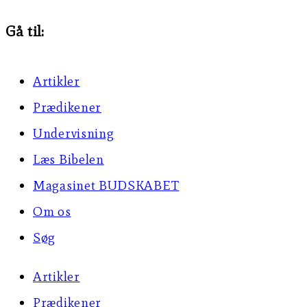
Gå til:
Artikler
Prædikener
Undervisning
Læs Bibelen
Magasinet BUDSKABET
Om os
Søg
Artikler
Prædikener