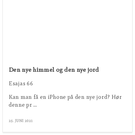
Den nye himmel og den nye jord
Esajas 66
Kan man få en iPhone på den nye jord? Hør
denne pr …
25. JUNI 2021