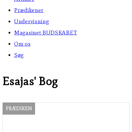
Prædikener
Undervisning
Magasinet BUDSKABET
Om os
Søg
Esajas' Bog
PRÆDIKEN