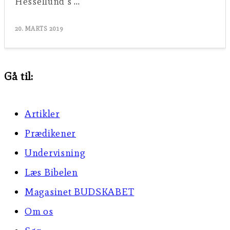
Hessellund s …
20. MARTS 2019
Gå til:
Artikler
Prædikener
Undervisning
Læs Bibelen
Magasinet BUDSKABET
Om os