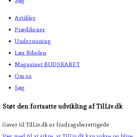
Søg
Artikler
Prædikener
Undervisning
Læs Bibelen
Magasinet BUDSKABET
Om os
Søg
Støt den fortsatte udvikling af TilLiv.dk
Gaver til TilLiv.dk er fradragsberettigede
Vær med til at sikre, at TilLiv.dk kan vokse og blive