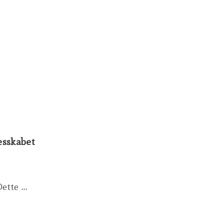
esskabet
ette …