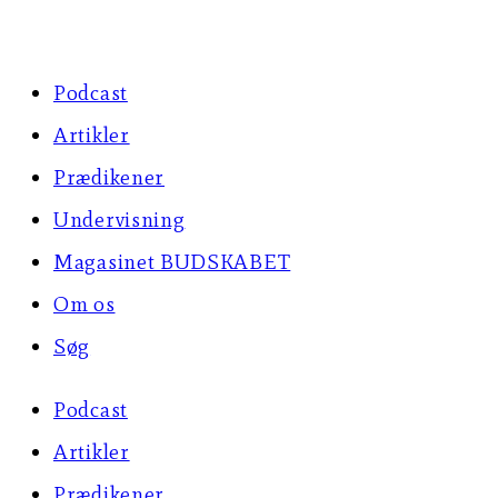
Skip
to
Podcast
content
Artikler
Prædikener
Undervisning
Magasinet BUDSKABET
Om os
Søg
Podcast
Artikler
Prædikener