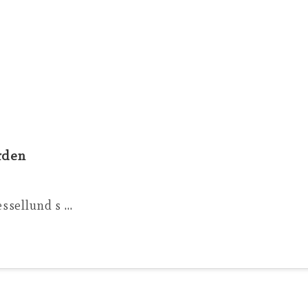
erden
ssellund s …