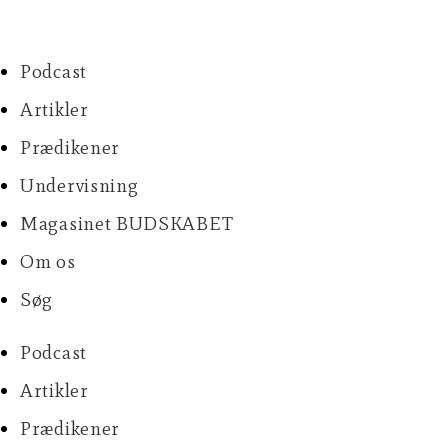
Skip
to
content
Podcast
Artikler
Prædikener
Undervisning
Magasinet BUDSKABET
Om os
Søg
Podcast
Artikler
Prædikener