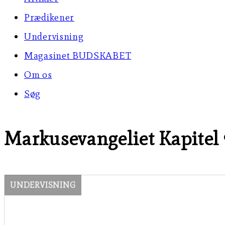
Prædikener
Undervisning
Magasinet BUDSKABET
Om os
Søg
Markusevangeliet Kapitel 
UNDERVISNING