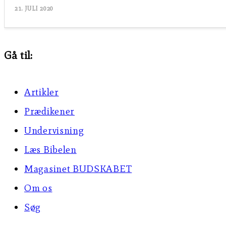
21. JULI 2020
Gå til:
Artikler
Prædikener
Undervisning
Læs Bibelen
Magasinet BUDSKABET
Om os
Søg