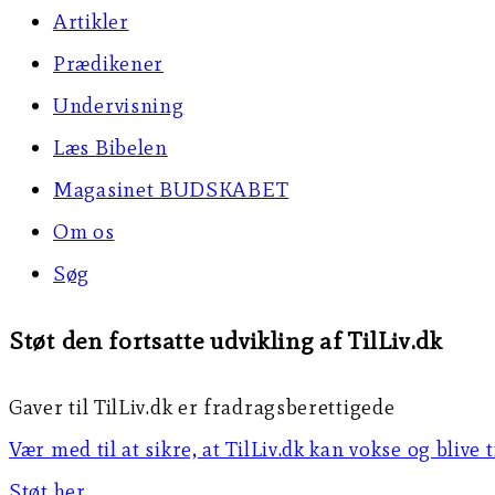
Artikler
Prædikener
Undervisning
Læs Bibelen
Magasinet BUDSKABET
Om os
Søg
Støt den fortsatte udvikling af TilLiv.dk
Gaver til TilLiv.dk er fradragsberettigede
Vær med til at sikre, at TilLiv.dk kan vokse og blive 
Støt her