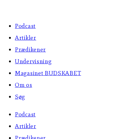
Skip
to
Podcast
content
Artikler
Prædikener
Undervisning
Magasinet BUDSKABET
Om os
Søg
Podcast
Artikler
Prædikener