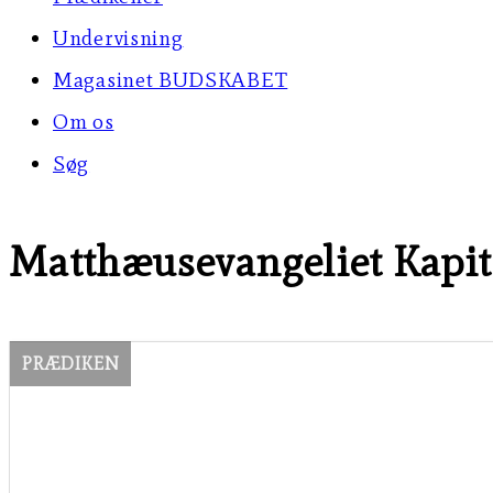
Undervisning
Magasinet BUDSKABET
Om os
Søg
Matthæusevangeliet Kapit
PRÆDIKEN