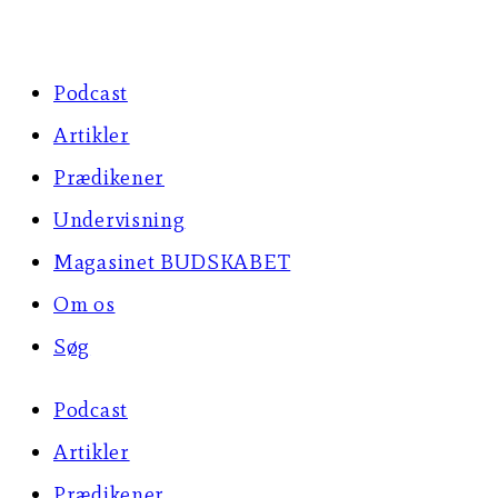
Skip
to
Podcast
content
Artikler
Prædikener
Undervisning
Magasinet BUDSKABET
Om os
Søg
Podcast
Artikler
Prædikener