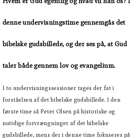
Hvem er Gud egentlig og hvad vil han os? I
denne undervisningstime gennemgås det
bibelske gudsbillede, og der ses på, at Gud
taler både gennem lov og evangelium.
I to undervisningssessioner tages der fat i
forståelsen af det bibelske gudsbillede. I den
første time så Peter Olsen på historiske og
nutidige forvrængninger af det bibelske
gudsbillede, mens der i denne time fokuseres på