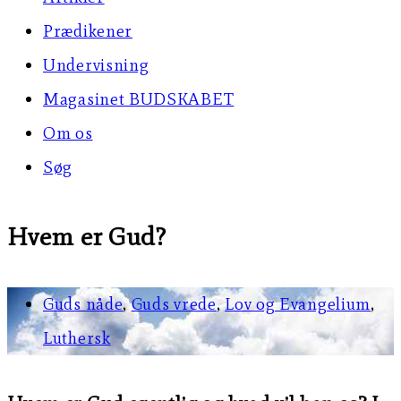
Prædikener
Undervisning
Magasinet BUDSKABET
Om os
Søg
Hvem er Gud?
Guds nåde
,
Guds vrede
,
Lov og Evangelium
,
Luthersk