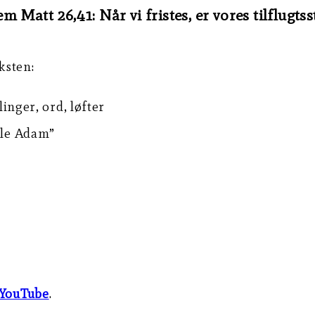
 Matt 26,41: Når vi fristes, er vores tilflugts
ksten:
inger, ord, løfter
mle Adam”
YouTube
.