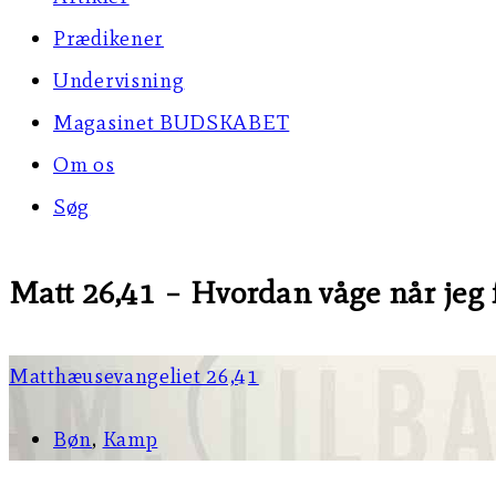
Prædikener
Undervisning
Magasinet BUDSKABET
Om os
Søg
Matt 26,41 – Hvordan våge når jeg f
Matthæusevangeliet 26,41
Bøn
,
Kamp