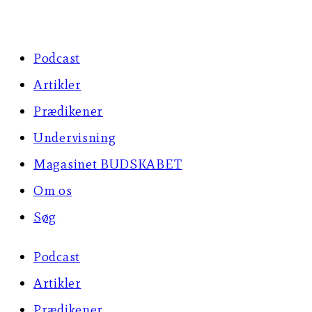
Skip
to
Podcast
content
Artikler
Prædikener
Undervisning
Magasinet BUDSKABET
Om os
Søg
Podcast
Artikler
Prædikener