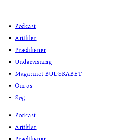
Skip
to
Podcast
content
Artikler
Prædikener
Undervisning
Magasinet BUDSKABET
Om os
Søg
Podcast
Artikler
Prædikener