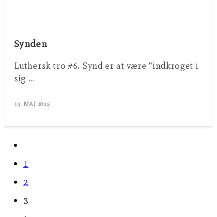
Synden
Luthersk tro #6. Synd er at være “indkroget i
sig …
13. MAJ 2025
Go
to
1
the
2
previous
3