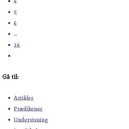
page
4
5
6
…
16
Go
to
Gå til:
the
next
Artikler
page
Prædikener
Undervisning