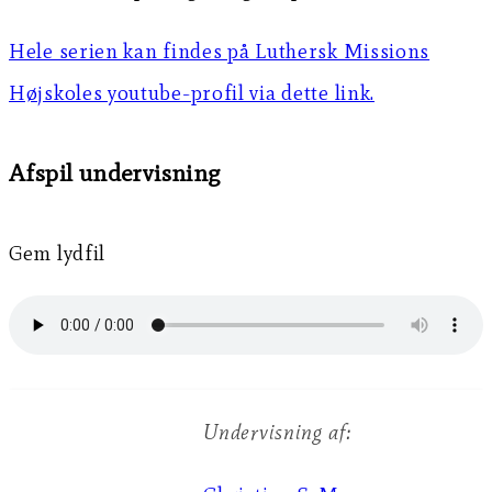
Hele serien kan findes på Luthersk Missions
Højskoles youtube-profil via dette link.
Afspil undervisning
Gem lydfil
Undervisning af: