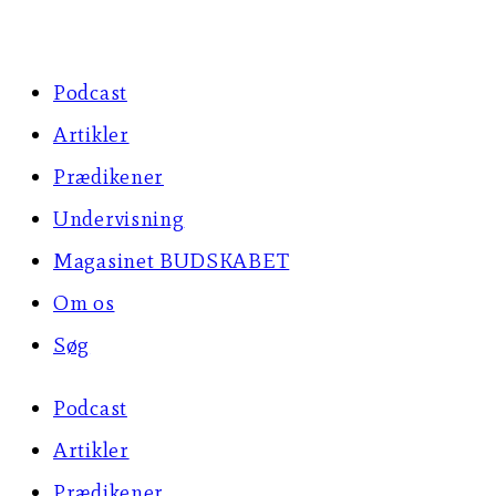
Skip
to
Podcast
content
Artikler
Prædikener
Undervisning
Magasinet BUDSKABET
Om os
Søg
Podcast
Artikler
Prædikener