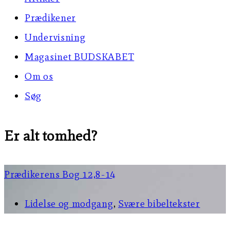
Prædikener
Undervisning
Magasinet BUDSKABET
Om os
Søg
Er alt tomhed?
Prædikerens Bog 12,8-14
Lidelse og modgang
,
Svære bibeltekster