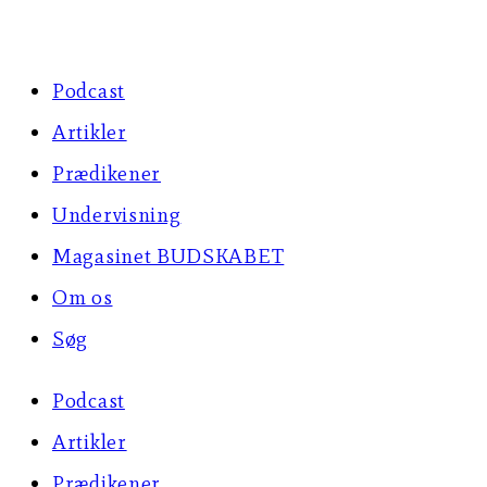
Skip
to
Podcast
content
Artikler
Prædikener
Undervisning
Magasinet BUDSKABET
Om os
Søg
Podcast
Artikler
Prædikener