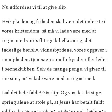
Nu udfordres vi til at give slip.
Hvis glæden og friheden skal være det inderste i
vores kristendom, så må vi lade være med at
regne med vores flittige bibellæsning, det
inderlige bønsliv, vidnesbyrdene, vores opgaver i
menigheden, tjenesten som forkynder eller leder
i børneklubben. Selv de mange penge, vi giver til
mission, må vi lade være med at regne med.
Lad det hele falde! Giv slip! Og vov det dristige
spring alene at stole på, at Jesus har betalt fuldt
ud for dig. Vov at stole på, at
det
er nok, både når