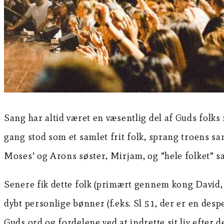
Sang har altid været en væsentlig del af Guds folks
gang stod som et samlet frit folk, sprang troens sa
Moses’ og Arons søster, Mirjam, og ”hele folket” s
Senere fik dette folk (primært gennem kong David,
dybt personlige bønner (f.eks. Sl 51, der er en des
Guds ord og fordelene ved at indrette sit liv efter 