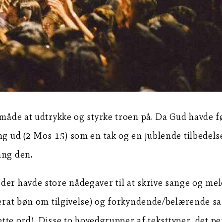
 måde at udtrykke og styrke troen på. Da Gud havde f
ng ud (2 Mos 15) som en tak og en jublende tilbedels
ang den.
 der havde store nådegaver til at skrive sange og m
perat bøn om tilgivelse) og forkyndende/belærende san
dette ord). Disse to hovedgrupper af teksttyper, det p