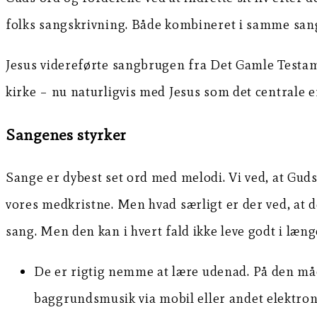
folks sangskrivning. Både kombineret i samme sang o
Jesus videreførte sangbrugen fra Det Gamle Testame
kirke – nu naturligvis med Jesus som det centrale 
Sangenes styrker
Sange er dybest set ord med melodi. Vi ved, at Guds
vores medkristne. Men hvad særligt er der ved, at d
sang. Men den kan i hvert fald ikke leve godt i læn
De er rigtig nemme at lære udenad. På den må
baggrundsmusik via mobil eller andet elektron