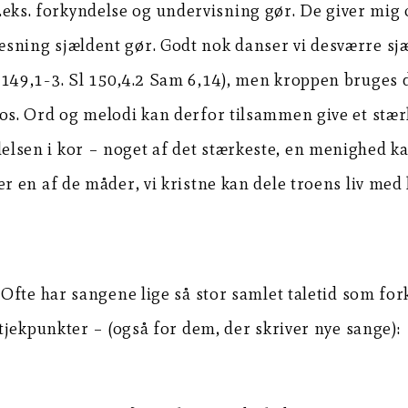
ks. forkyndelse og undervisning gør. De giver mig or
læsning sjældent gør. Godt nok danser vi desværre s
l 149,1-3. Sl 150,4.2 Sam 6,14), men kroppen bruges 
i os. Ord og melodi kan derfor tilsammen give et stær
delsen i kor – noget af det stærkeste, en menighed k
 er en af de måder, vi kristne kan dele troens liv med
fte har sangene lige så stor samlet taletid som fork
jekpunkter – (også for dem, der skriver nye sange):