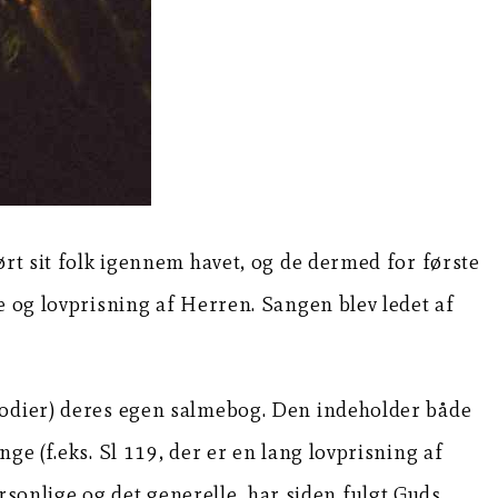
ørt sit folk igennem havet, og de dermed for første
e og lovprisning af Herren. Sangen blev ledet af
elodier) deres egen salmebog. Den indeholder både
ge (f.eks. Sl 119, der er en lang lovprisning af
ersonlige og det generelle, har siden fulgt Guds