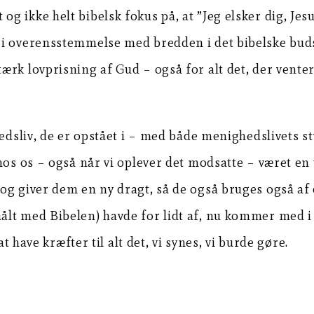
 ikke helt bibelsk fokus på, at ”Jeg elsker dig, Jesu
e i overensstemmelse med bredden i det bibelske bu
rk lovprisning af Gud – også for alt det, der venter 
hedsliv, de er opstået i – med både menighedslivets 
hos os – også når vi oplever det modsatte – været en
og giver dem en ny dragt, så de også bruges også af
lt med Bibelen) havde for lidt af, nu kommer med i d
t have kræfter til alt det, vi synes, vi burde gøre.