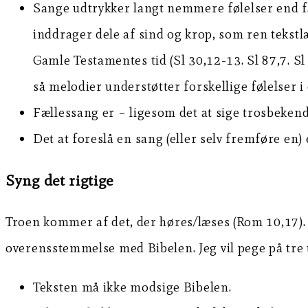
Sange udtrykker langt nemmere følelser end f.e
inddrager dele af sind og krop, som ren tekst
Gamle Testamentes tid (Sl 30,12-13. Sl 87,7. S
så melodier understøtter forskellige følelser 
Fællessang er – ligesom det at sige trosbeken
Det at foreslå en sang (eller selv fremføre en)
Syng det rigtige
Troen kommer af det, der høres/læses (Rom 10,17). O
overensstemmelse med Bibelen. Jeg vil pege på tre t
Teksten må ikke modsige Bibelen.