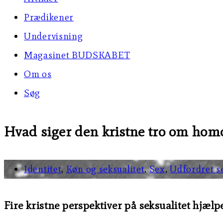
Prædikener
Undervisning
Magasinet BUDSKABET
Om os
Søg
Hvad siger den kristne tro om homo
Identitet
,
Køn og seksualitet
,
Sex
,
Udfordret se
Fire kristne perspektiver på seksualitet hjælpe