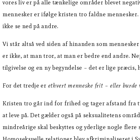
vores liv er på alle tænkelige områder blevet negativ
mennesker er ifølge kristen tro faldne mennesker. 
ikke se ned på andre.
Vi står altså ved siden af hinanden som mennesker 
er ikke, at man tror, at man er bedre end andre. N
tilgivelse og en ny begyndelse – det er lige præcis,
For det tredje er
ethvert menneske frit – eller burde væ
Kristen tro går ind for frihed og tager afstand fra 
at leve på. Det gælder også på seksualitetens områd
mindreårige skal beskyttes og yderlige nogle flere
Homoseksuelle relationer blev afkriminaliseret i Sv