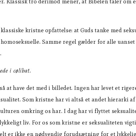
r. Klassisk tro derimod mener, at Bibelen taler om e
 klassiske kristne opfattelse: at Guds tanke med sek
 homoseksuelle. Samme regel gælder for alle uanset s
.
ede i cølibat
.
å at have det med i billedet. Ingen har levet et rige
ksualitet. Som kristne har vi altså et andet hierarki 
ulturen omkring os har. I dag har vi flyttet seksualit
kkeligt liv. For os som kristne er seksualiteten vigt
elt er ikke en nødvendig forudsætning for et lykkeligt