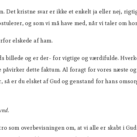
n. Det kristne svar er ikke et enkelt ja eller nej, rig
postulerer, og som vi må have med, når vi taler om ho
erfor elskede af ham.
s billede og er der- for vigtige og værdifulde. Hver
rie påvirker dette faktum. Al foragt for vores næste 
, så er du elsket af Gud og genstand for hans omsorg.
synd
.
 tro som overbevisningen om, at vi alle er skabt i Gud