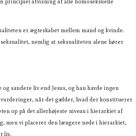
n principiel afvisning af alle homoseksuelle
sualiteten er ægteskabet mellem mand og kvinde.
eksualitet, nemlig at seksualiteten alene hører
re og sandere liv end Jesus, og han havde ingen
af vurderinger, når det gælder, hvad der konstituerer
eten op på det allerhøjeste niveau i hierarkiet af
ig, men vi placerer den længere nede i hierarkiet,
 liv.