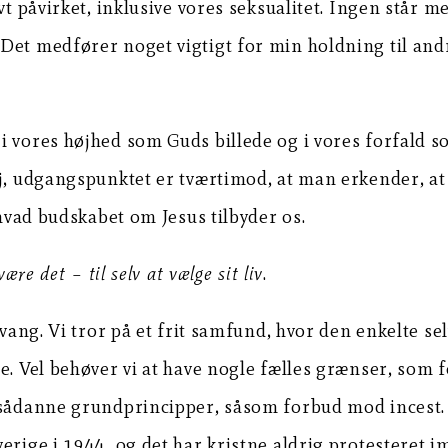
t påvirket, inklusive vores seksualitet. Ingen står me
Det medfører noget vigtigt for min holdning til andr
i vores højhed som Guds billede og i vores forfald s
ej, udgangspunktet er tværtimod, at man erkender, a
 hvad budskabet om Jesus tilbyder os.
re det – til selv at vælge sit liv
.
tvang. Vi tror på et frit samfund, hvor den enkelte s
e. Vel behøver vi at have nogle fælles grænser, som f
 sådanne grundprincipper, såsom forbud mod incest. 
erige i 1944, og det har kristne aldrig protesteret i