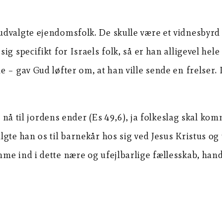
udvalgte ejendomsfolk. De skulle være et vidnesbyr
g specifikt for Israels folk, så er han alligevel hel
– gav Gud løfter om, at han ville sende en frelser. 
l nå til jordens ender (Es 49,6), ja folkeslag skal kom
te han os til barnekår hos sig ved Jesus Kristus og t
e ind i dette nære og ufejlbarlige fællesskab, handl