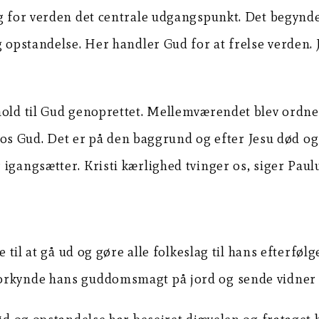
ing for verden det centrale udgangspunkt. Det begyn
g opstandelse. Her handler Gud for at frelse verden.
hold til Gud genoprettet. Mellemværendet blev ordne
 hos Gud. Det er på den baggrund og efter Jesu død og 
igangsætter. Kristi kærlighed tvinger os, siger Paul
e til at gå ud og gøre alle folkeslag til hans efterfø
orkynde hans guddomsmagt på jord og sende vidner ud