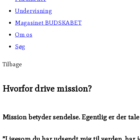
Undervisning
Magasinet BUDSKABET
Om os
Søg
Tilbage
Hvorfor drive mission?
Mission betyder sendelse. Egentlig er der tal
”Ligesom du har udsendt mig til verden, har j