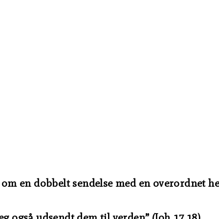
e om en dobbelt sendelse med en overordnet hens
eg også udsendt dem til verden” (Joh 17,18).