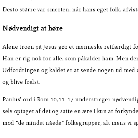
Desto større var smerten, når hans eget folk, afvist
Nødvendigt at høre
Alene troen på Jesus gør et menneske retfærdigt for
Han er rig nok for alle, som påkalder ham. Men der 
Udfordringen og kaldet er at sende nogen ud med d
og blive frelst.
Paulus’ ord i Rom 10,11-17 understreger nødvendigh
selv optaget af det og satte en ære i kun at forkynde
mod ”de mindst nåede” folkegrupper, alt mens vi spej