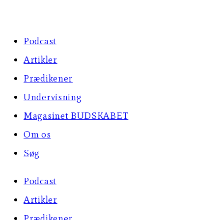
Skip
to
Podcast
content
Artikler
Prædikener
Undervisning
Magasinet BUDSKABET
Om os
Søg
Podcast
Artikler
Prædikener