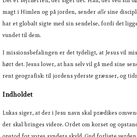
Det er sejrherren, der siger det. Han, der ved sin
magt i Himlen og på jorden, sender
alle
sine discip
har et globalt sigte med sin sendelse, fordi det ligg
vundet til dem.
I missionsbefalingen er det tydeligt, at Jesus vil m
hørt det. Jesus lover, at han selv vil gå med sine s
rent geografisk: til jordens yderste grænser, og tidm
Indholdet
Lukas siger, at der i Jesu navn skal prædikes omvend
der skal bringes videre. Ordet om korset og opstand
opstod for vores synders skyld. Gud forligte verden 