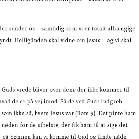
 der sender os – samtidig som vi er totalt afhængige
kyndt. Helligånden skal vidne om Jesus – og vi skal
r Guds vrede bliver over dem, der ikke kommer til
 hvad de er på vej imod. Så de ved Guds indgreb
k, som ikke så, hvem Jesus var (Rom 9). Det pinte ham
øden for de ufrelste, der fik ham til at sige det.
tro på Sønnen kan vi komme til Gud og finde nåde.