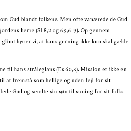
d om Gud blandt folkene. Men ofte vanærede de Gud
e jordens herre (Sl 8,2 og 65,6-9). Op gennem
I glimt hører vi, at hans gerning ikke kun skal gælde
me til hans stråleglans (Es 60,3). Mission er ikke en
il at fremstå som hellige og uden fejl for sit
ede Gud og sendte sin søn til soning for sit folks