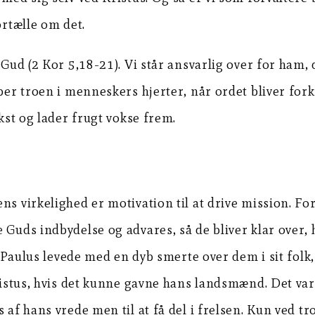
ortælle om det.
 Gud (2 Kor 5,18-21). Vi står ansvarlig over for ham,
ber troen i menneskers hjerter, når ordet bliver for
ækst og lader frugt vokse frem.
ns virkelighed er motivation til at drive mission. Fo
 Guds indbydelse og advares, så de bliver klar over,
s. Paulus levede med en dyb smerte over dem i sit fol
ristus, hvis det kunne gavne hans landsmænd. Det var n
s af hans vrede men til at få del i frelsen. Kun ved 