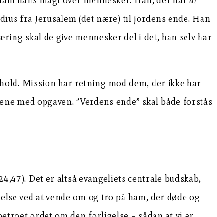
et ham hans magt over mennesker. Han, der har
al
adius fra Jerusalem (det nære) til jordens ende. Han
plæring skal de give mennesker del i det, han selv har
rbehold. Mission har retning mod dem, der ikke har
e alene med opgaven. ”Verdens ende” skal både forstås
24,47). Det er altså evangeliets centrale budskab,
delse ved at vende om og tro på ham, der døde og
betroet ordet om den forligelse – sådan at vi er