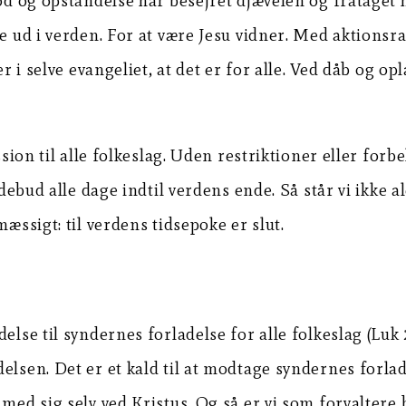
 død og opstandelse har besejret djævelen og fratag
le ud i verden. For at være Jesu vidner. Med aktionsr
er i selve evangeliet, at det er for alle. Ved dåb og o
ission til alle folkeslag. Uden restriktioner eller fo
endebud alle dage indtil verdens ende. Så står vi ikk
æssigt: til verdens tidsepoke er slut.
else til syndernes forladelse for alle folkeslag (Luk 
elsen. Det er et kald til at modtage syndernes forla
med sig selv ved Kristus. Og så er vi som forvaltere 