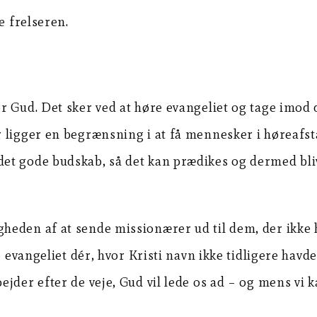
e frelseren.
 Gud. Det sker ved at høre evangeliet og tage imod de
ligger en begrænsning i at få mennesker i høreafsta
et gode budskab, så det kan prædikes og dermed bliv
eden af at sende missionærer ud til dem, der ikke h
 evangeliet dér, hvor Kristi navn ikke tidligere havde
der efter de veje, Gud vil lede os ad – og mens vi kal