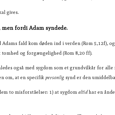
kal gives.
er, men fordi Adam syndede.
ed Adams fald kom døden ind i verden (Rom 5,12f), o
t tomhed og forgængelighed (Rom 8,20 ff).
ledes også med sygdom som et grundvilkår for alle me
en om, at en specifik
personlig
synd er den umiddelbar
lem to misforståelser: 1) at sygdom
altid
har en ånde