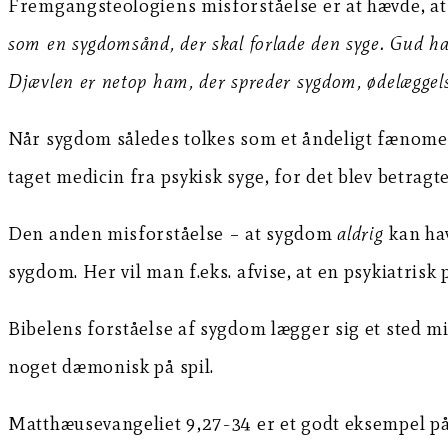
Fremgangsteologiens misforståelse er at hævde, 
som en sygdomsånd, der skal forlade den syge. Gud h
Djævlen er netop ham, der spreder sygdom, ødelæggel
Når sygdom således tolkes som et åndeligt fænomen,
taget medicin fra psykisk syge, for det blev betra
Den anden misforståelse – at sygdom
aldrig
kan ha
sygdom. Her vil man f.eks. afvise, at en psykiatris
Bibelens forståelse af sygdom lægger sig et sted m
noget dæmonisk på spil.
Matthæusevangeliet 9,27-34 er et godt eksempel på d