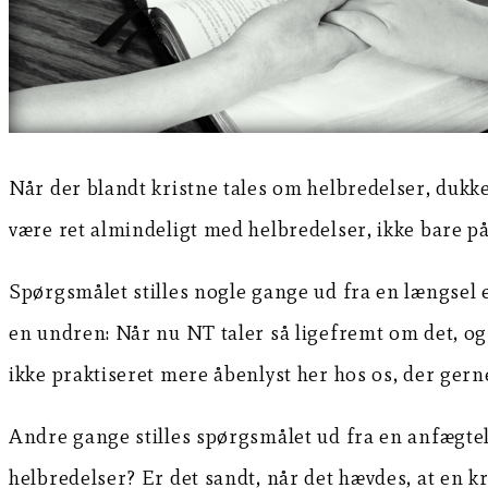
Når der blandt kristne tales om helbredelser, dukke
være ret almindeligt med helbredelser, ikke bare på 
Spørgsmålet stilles nogle gange ud fra en længsel ef
en undren: Når nu NT taler så ligefremt om det, og J
ikke praktiseret mere åbenlyst her hos os, der gern
Andre gange stilles spørgsmålet ud fra en anfægtelse
helbredelser? Er det sandt, når det hævdes, at en 