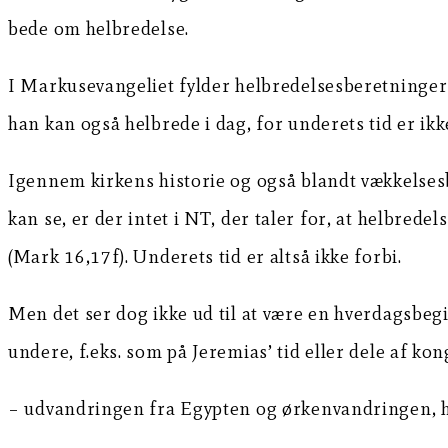
bede om helbredelse.
I Markusevangeliet fylder helbredelsesberetningerne 
han kan også helbrede i dag, for underets tid er ikk
Igennem kirkens historie og også blandt vækkelses
kan se, er der intet i NT, der taler for, at helbre
(Mark 16,17f). Underets tid er altså ikke forbi.
Men det ser dog ikke ud til at være en hverdagsbegi
undere, f.eks. som på Jeremias’ tid eller dele af ko
– udvandringen fra Egypten og ørkenvandringen, h