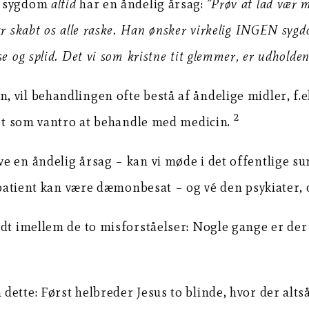
at sygdom
altid
har en åndelig årsag:
”Prøv at lad vær 
ar skabt os alle raske. Han ønsker virkelig INGEN syg
se og splid. Det vi som kristne tit glemmer, er udho
 vil behandlingen ofte bestå af åndelige midler, f.e
2
gtet som vantro at behandle med medicin.
ve en åndelig årsag – kan vi møde i det offentlige s
k patient kan være dæmonbesat – og vé den psykiater,
idt imellem de to misforståelser: Nogle gange er de
ette: Først helbreder Jesus to blinde, hvor der alt