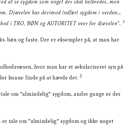
med at se sygdom som noget der skal helbredes, men
dom. Djævelen har derimod indført sygdom i verden…
1
ldenhed i TRO, BØN og AUTORITET over for djævelen”.
ks. bøn og faste. Der er eksempler på, at man har
undhedsvæsen, hvor man har et sekulariseret syn på
3
 der kunne finde på at hævde det.
r tale om ”almindelig” sygdom, andre gange er der
så er tale om ”almindelig” sygdom og ikke noget