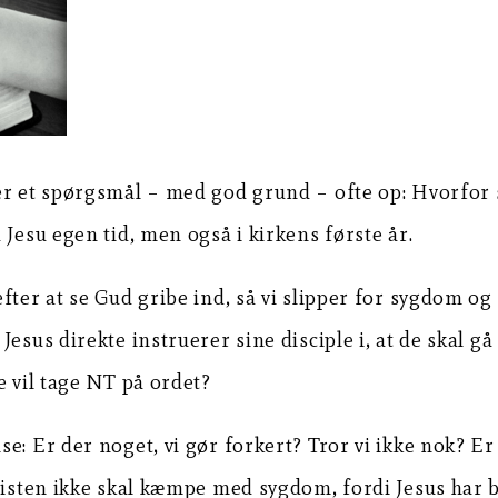
r et spørgsmål – med god grund – ofte op: Hvorfor sk
Jesu egen tid, men også i kirkens første år.
ter at se Gud gribe ind, så vi slipper for sygdom og 
esus direkte instruerer sine disciple i, at de skal gå
e vil tage NT på ordet?
: Er der noget, vi gør forkert? Tror vi ikke nok? Er 
kristen ikke skal kæmpe med sygdom, fordi Jesus har 